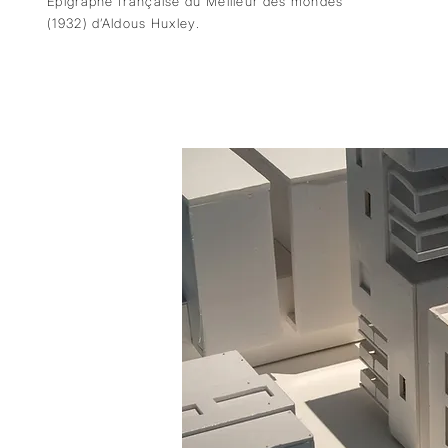
Épigraphe française du Meilleur des mondes
(1932) d’Aldous Huxley.