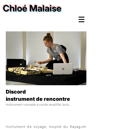
Chloé Malaise
Discord
instrument de rencontre
Instrument nomade à corde amplifié, bois.
Instrument de voyage, inspiré du Kayagum