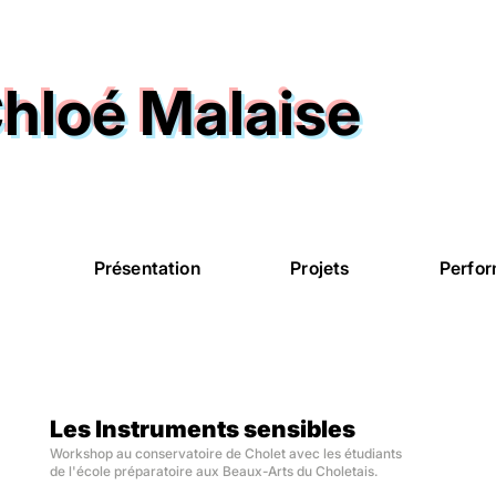
hloé Malaise
Présentation
Projets
Perfo
Les Instruments sensibles
Workshop au conservatoire de Cholet avec les étudiants
de l'école préparatoire aux Beaux-Arts du Choletais.