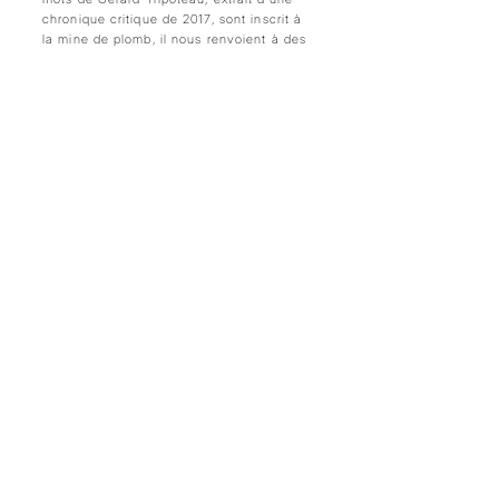
chronique critique de 2017, sont inscrit à
la mine de plomb, il nous renvoient à des
réflexions humanistes sur l’urgence de
transmettre l’histoire des luttes passées
pour mieux appréhender notre présent et
d’évidence notre futur.
Ce projet à été réalisée dans le cadre
d’une résidence d’un mois à Trempo
(Nantes) et est portée par le dispositif
européen MagiC Carpet.
Extrait sonore de
l'installation