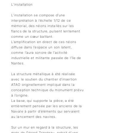
L’installation
L’installation se compose d’une
interprétation à l’échelle 1/12 de ce
mémorial, des néons installés sur les
flancs de la structure, pulsent lentement
comme un cœur battant.
L’amplification en direct de ces néons
diffuse dans l’espace un son latent,
comme l’aura sonore de l’activité
industrielle et militante passée de l’île de
Nantes.
La structure métallique à été réalisée
avec le soutien du chantier d’insertion
ATAO originellement impliqué dans la
conception technique du monument prévu
à l’origine.
La base, qui supporte la pièce, a été
entièrement pensée par les anciens de la
Navale à partir d‘éléments qui servaient
au lancement des navires.
Sur un mur en regard à la structure, les
mots de Gérard Tripoteau, extrait d'une